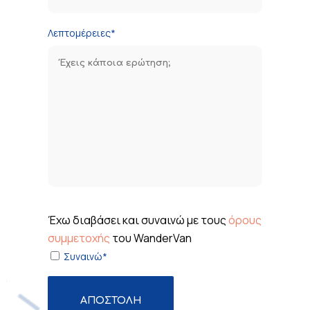
Λεπτομέρειες*
Έχω διαβάσει και συναινώ με τους
όρους
συμμετοχής
του WanderVan
Συναινώ*