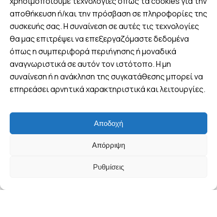
χρησιμοποιούμε τεχνολογίες όπως τα cookies για την
Βρείτε μας
αποθήκευση ή/και την πρόσβαση σε πληροφορίες της
συσκευής σας. Η συναίνεση σε αυτές τις τεχνολογίες
Πλ. 25ης Μαρτίου 8, Λουτράκι,
θα μας επιτρέψει να επεξεργαζόμαστε δεδομένα
Ελλάδα
όπως η συμπεριφορά περιήγησης ή μοναδικά
+30 6970 047952 (Viber -
αναγνωριστικά σε αυτόν τον ιστότοπο. Η μη
WhatsApp)
συναίνεση ή η ανάκληση της συγκατάθεσης μπορεί να
info@wandervan.gr
επηρεάσει αρνητικά χαρακτηριστικά και λειτουργίες.
Follow us
Αποδοχή
+302103002344
ΔΉΛΩΣΕ ΣΥΜΜΕΤΟΧΉ
Απόρριψη
Ρυθμίσεις
© Copyright WanderVan