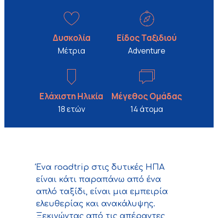
Δυσκολία
Είδος Ταξιδιού
Μέτρια
Adventure
Ελάχιστη Ηλικία
Μέγεθος Ομάδας
18 ετών
14 άτομα
Ένα roadtrip στις δυτικές ΗΠΑ
είναι κάτι παραπάνω από ένα
απλό ταξίδι, είναι μια εμπειρία
ελευθερίας και ανακάλυψης.
Ξεκινώντας από τις απέραντες