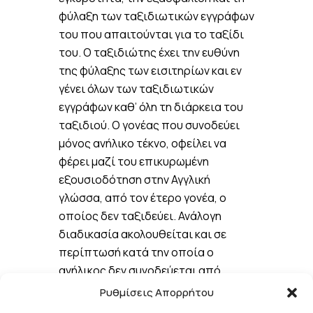
φύλαξη των ταξιδιωτικών εγγράφων
του που απαιτούνται για το ταξίδι
του. Ο ταξιδιώτης έχει την ευθύνη
της φύλαξης των εισιτηρίων και εν
γένει όλων των ταξιδιωτικών
εγγράφων καθ’ όλη τη διάρκεια του
ταξιδιού. O γονέας που συνοδεύει
μόνος ανήλικο τέκνο, οφείλει να
φέρει μαζί του επικυρωμένη
εξουσιοδότηση στην Αγγλική
γλώσσα, από τον έτερο γονέα, ο
οποίος δεν ταξιδεύει. Ανάλογη
διαδικασία ακολουθείται και σε
περίπτωσή κατά την οποία ο
ανήλικος δεν συνοδεύεται από
κανένα γονέα/κηδεμόνα, οπότε
Ρυθμίσεις Απορρήτου
απαιτείται επικυρωμένη