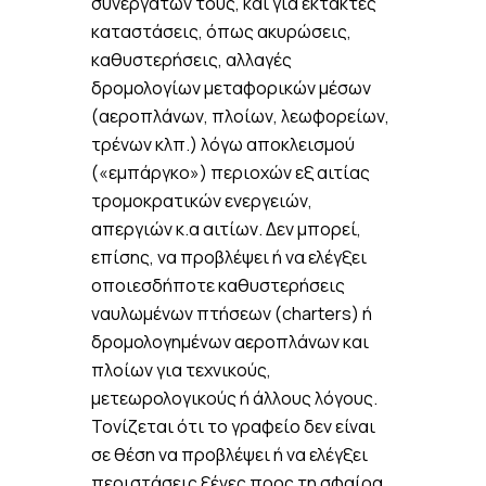
συνεργατών τους, και για έκτακτες
καταστάσεις, όπως ακυρώσεις,
καθυστερήσεις, αλλαγές
δρομολογίων μεταφορικών μέσων
(αεροπλάνων, πλοίων, λεωφορείων,
τρένων κλπ.) λόγω αποκλεισμού
(«εμπάργκο») περιοχών εξ αιτίας
τρομοκρατικών ενεργειών,
απεργιών κ.α αιτίων. Δεν μπορεί,
επίσης, να προβλέψει ή να ελέγξει
οποιεσδήποτε καθυστερήσεις
ναυλωμένων πτήσεων (charters) ή
δρομολογημένων αεροπλάνων και
πλοίων για τεχνικούς,
μετεωρολογικούς ή άλλους λόγους.
Τονίζεται ότι το γραφείο δεν είναι
σε θέση να προβλέψει ή να ελέγξει
περιστάσεις ξένες προς τη σφαίρα