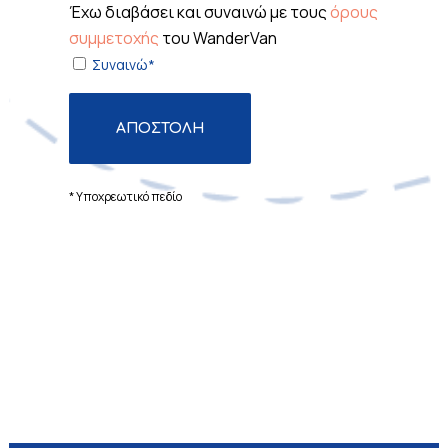
Έχω διαβάσει και συναινώ με τους
όρους
συμμετοχής
του WanderVan
Συναινώ*
* Υποχρεωτικό πεδίο