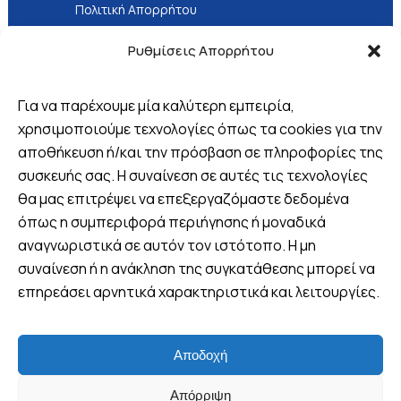
Πολιτική Απορρήτου
Τρόποι Πληρωμής
Ρυθμίσεις Απορρήτου
Για να παρέχουμε μία καλύτερη εμπειρία,
χρησιμοποιούμε τεχνολογίες όπως τα cookies για την
Βρείτε μας
αποθήκευση ή/και την πρόσβαση σε πληροφορίες της
συσκευής σας. Η συναίνεση σε αυτές τις τεχνολογίες
Πλ. 25ης Μαρτίου 8, Λουτράκι,
θα μας επιτρέψει να επεξεργαζόμαστε δεδομένα
Ελλάδα
όπως η συμπεριφορά περιήγησης ή μοναδικά
+30 6970 047952 (Viber -
αναγνωριστικά σε αυτόν τον ιστότοπο. Η μη
WhatsApp)
συναίνεση ή η ανάκληση της συγκατάθεσης μπορεί να
info@wandervan.gr
επηρεάσει αρνητικά χαρακτηριστικά και λειτουργίες.
+30 21030 02 344
ΔΉΛΩΣΕ ΣΥΜΜΕΤΟΧΉ
Follow us
Αποδοχή
Απόρριψη