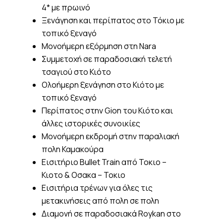
4* με πρωινό
Ξενάγηση και περίπατος στο Τόκιο με
τοπικό ξεναγό
Μονοήμερη εξόρμηση στη Nara
Συμμετοχή σε παραδοσιακή τελετή
τσαγιού στο Κιότο
Ολοήμερη ξενάγηση στο Κιότο με
τοπικό ξεναγό
Περίπατος στην Gion του Κιότο και
άλλες ιστορικές συνοικίες
Μονοήμερη εκδρομή στην παραλιακή
πολη Καμακούρα
Εισιτήριο Bullet Train από Τοκιο –
Κιοτο & Οσακα – Τοκιο
Εισιτήρια τρένων για όλες τις
μετακινήσεις από πολη σε πολη
Διαμονή σε παραδοσιακά Roykan στο