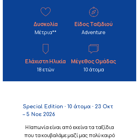
Δυσκολία
Είδος Ταξιδιού
Μέτρια**
Adventure
Ελάχιστη Ηλικία
Μέγεθος Ομάδας
18 ετών
10 άτομα
Special Edition · 10 άτομα · 23 Οκτ
– 5 Νοε 2026
Η Ιαπωνία είναι από εκείνα τα ταξίδια
που τα κουβαλάμε μαζί μας πολύ καιρό