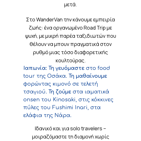
μετά.
Στο WanderVan την κάνουμε εμπειρία
ζωής: ένα οργανωμένο Road Trip με
ψυχή, με μικρή παρέα ταξιδιωτών που
θέλουν να μπουν πραγματικά στον
ρυθμό μιας τόσο διαφορετικής
κουλτούρας.
Ιαπωνία: Τη γευόμαστε
στο food
tour της Οσάκα.
Τη μαθαίνουμε
φορώντας κιμονό σε τελετή
τσαγιού.
Τη ζούμε
στα ιαματικά
onsen του Kinosaki, στις κόκκινες
πύλες του Fushimi Inari, στα
ελάφια της Νάρα.
Ιδανικό και για solo travelers –
μοιραζόμαστε τη διαμονή χωρίς