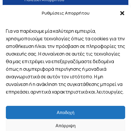
Τρόποι Πληρωμής
Ρυθμίσεις Απορρήτου
Για να παρέχουμε μία καλύτερη εμπειρία,
χρησιμοποιούμε τεχνολογίες όπως τα cookies για την
Βρείτε μας
αποθήκευση ή/και την πρόσβαση σε πληροφορίες της
συσκευής σας. Η συναίνεση σε αυτές τις τεχνολογίες
Πλ. 25ης Μαρτίου 8, Λουτράκι,
θα μας επιτρέψει να επεξεργαζόμαστε δεδομένα
Ελλάδα
όπως η συμπεριφορά περιήγησης ή μοναδικά
+30 6970 047952 (Viber -
αναγνωριστικά σε αυτόν τον ιστότοπο. Η μη
WhatsApp)
συναίνεση ή η ανάκληση της συγκατάθεσης μπορεί να
info@wandervan.gr
επηρεάσει αρνητικά χαρακτηριστικά και λειτουργίες.
Follow us
Αποδοχή
+30 69700 47 952
ΔΉΛΩΣΕ ΣΥΜΜΕΤΟΧΉ
Απόρριψη