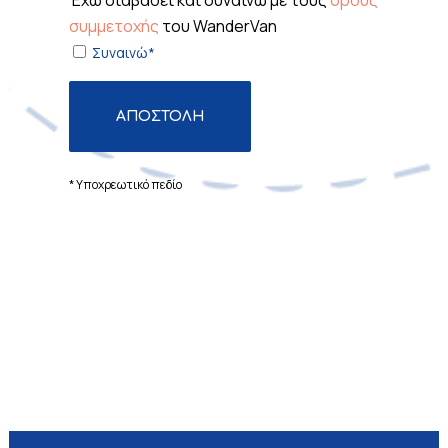
Έχω διαβάσει και συναινώ με τους
όρους
συμμετοχής
του WanderVan
Συναινώ*
* Υποχρεωτικό πεδίο