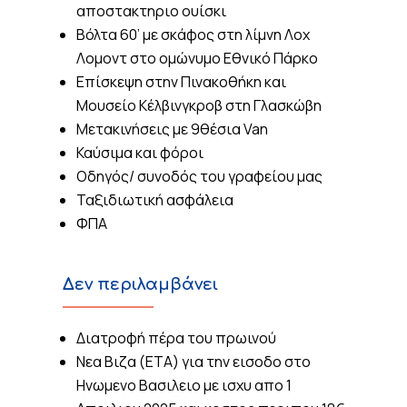
αποστακτηριο ουίσκι
Βόλτα 60’ με σκάφος στη λίμνη Λοχ
Λομοντ στο ομώνυμο Εθνικό Πάρκο
Επίσκεψη στην Πινακοθήκη και
Μουσείο Κέλβινγκροβ στη Γλασκώβη
Μετακινήσεις με 9θέσια Van
Καύσιμα και φόροι
Οδηγός/ συνοδός του γραφείου μας
Ταξιδιωτική ασφάλεια
ΦΠΑ
Δεν περιλαμβάνει
Διατροφή πέρα του πρωινού
Νεα Βιζα (ΕΤΑ) για την εισοδο στο
Ηνωμενο Βασιλειο με ισχυ απο 1