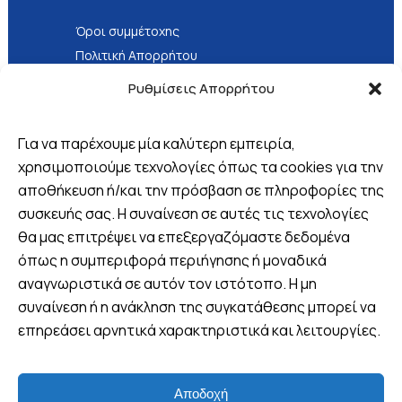
Όροι συμμέτοχης
Πολιτική Απορρήτου
Τρόποι Πληρωμής
Ρυθμίσεις Απορρήτου
Για να παρέχουμε μία καλύτερη εμπειρία,
χρησιμοποιούμε τεχνολογίες όπως τα cookies για την
αποθήκευση ή/και την πρόσβαση σε πληροφορίες της
Βρείτε μας
συσκευής σας. Η συναίνεση σε αυτές τις τεχνολογίες
θα μας επιτρέψει να επεξεργαζόμαστε δεδομένα
Πλ. 25ης Μαρτίου 8, Λουτράκι,
Ελλάδα
όπως η συμπεριφορά περιήγησης ή μοναδικά
αναγνωριστικά σε αυτόν τον ιστότοπο. Η μη
+30 6970 047952 (Viber -
συναίνεση ή η ανάκληση της συγκατάθεσης μπορεί να
WhatsApp)
επηρεάσει αρνητικά χαρακτηριστικά και λειτουργίες.
info@wandervan.gr
Αποδοχή