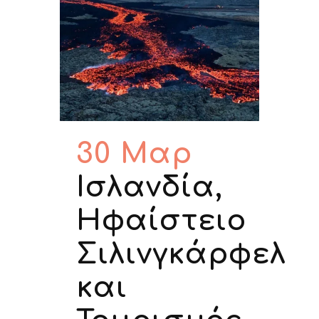
30 Μαρ
Ισλανδία,
Ηφαίστειο
Σιλινγκάρφελ
και