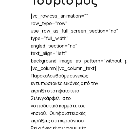
Τουρισμός
[vc_row css_animation=""
row_type="row"
use_row_as_full_screen_section="no"
type="full_width"
angled_section="no"
text_align="left"
background_image_as_pattern="without_pa
[vc_column][vc_column_text]
Παρακολουθούμε συνεχώς
εντυπωσιακές εικόνες από την
έκρηξη στο ηφαίστειο
Σιλινγκάρφελ, στο
νοτιοδυτικό κομμάτι του
νησιού. Οι ηφαιστειακές
εκρήξεις στη χερσόνησο
Ρεϊκιάνες είναι γραμμικές