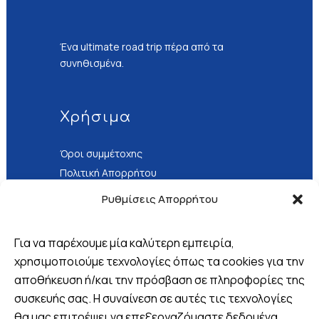
Ένα ultimate road trip πέρα από τα
συνηθισμένα.
Χρήσιμα
Όροι συμμέτοχης
Πολιτική Απορρήτου
Τρόποι Πληρωμής
Ρυθμίσεις Απορρήτου
Για να παρέχουμε μία καλύτερη εμπειρία,
χρησιμοποιούμε τεχνολογίες όπως τα cookies για την
αποθήκευση ή/και την πρόσβαση σε πληροφορίες της
Βρείτε μας
συσκευής σας. Η συναίνεση σε αυτές τις τεχνολογίες
θα μας επιτρέψει να επεξεργαζόμαστε δεδομένα
Πλ. 25ης Μαρτίου 8, Λουτράκι,