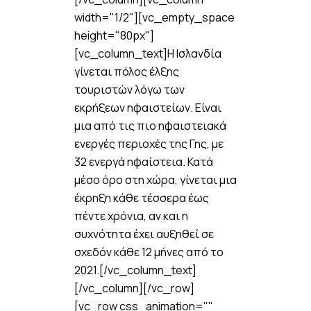
width="1/2"][vc_empty_space
height="80px"]
[vc_column_text]Η Ισλανδία
γίνεται πόλος έλξης
τουριστών λόγω των
εκρήξεων ηφαιστείων. Είναι
μια από τις πιο ηφαιστειακά
ενεργές περιοχές της Γης, με
32 ενεργά ηφαίστεια. Κατά
μέσο όρο στη χώρα, γίνεται μια
έκρηξη κάθε τέσσερα έως
πέντε χρόνια, αν και η
συχνότητα έχει αυξηθεί σε
σχεδόν κάθε 12 μήνες από το
2021.[/vc_column_text]
[/vc_column][/vc_row]
[vc_row css_animation=""