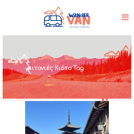
γειτονιές Κιότο Tag