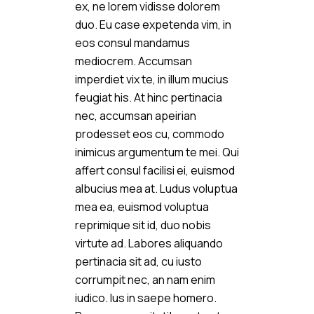
ex, ne lorem vidisse dolorem
duo. Eu case expetenda vim, in
eos consul mandamus
mediocrem. Accumsan
imperdiet vix te, in illum mucius
feugiat his. At hinc pertinacia
nec, accumsan apeirian
prodesset eos cu, commodo
inimicus argumentum te mei. Qui
affert consul facilisi ei, euismod
albucius mea at. Ludus voluptua
mea ea, euismod voluptua
reprimique sit id, duo nobis
virtute ad. Labores aliquando
pertinacia sit ad, cu iusto
corrumpit nec, an nam enim
iudico. Ius in saepe homero.