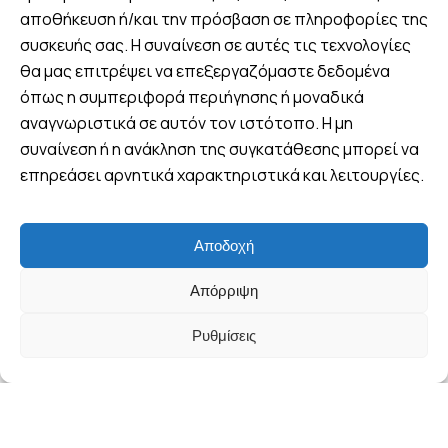
αποθήκευση ή/και την πρόσβαση σε πληροφορίες της
Βρείτε μας
συσκευής σας. Η συναίνεση σε αυτές τις τεχνολογίες
θα μας επιτρέψει να επεξεργαζόμαστε δεδομένα
Πλ. 25ης Μαρτίου 8, Λουτράκι,
Ελλάδα
όπως η συμπεριφορά περιήγησης ή μοναδικά
αναγνωριστικά σε αυτόν τον ιστότοπο. Η μη
+30 6970 047952 (Viber -
συναίνεση ή η ανάκληση της συγκατάθεσης μπορεί να
WhatsApp)
επηρεάσει αρνητικά χαρακτηριστικά και λειτουργίες.
info@wandervan.gr
Αποδοχή
Follow us
Απόρριψη
Ρυθμίσεις
© Copyright WanderVan