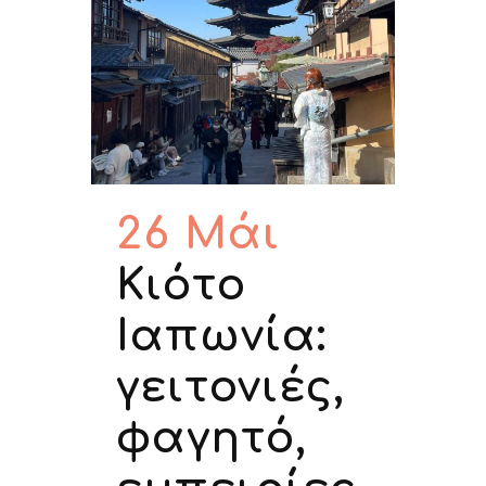
26 Μάι
Κιότο
Ιαπωνία:
γειτονιές,
φαγητό,