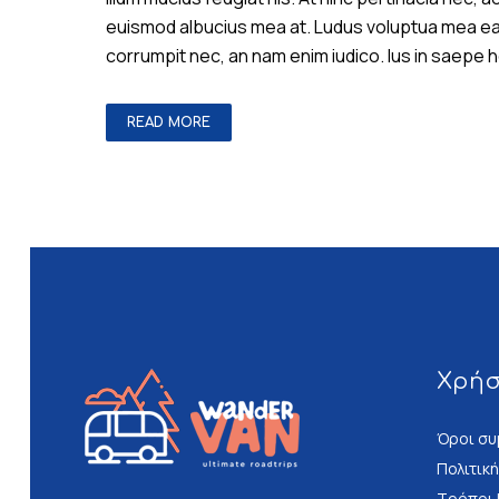
euismod albucius mea at. Ludus voluptua mea ea, e
corrumpit nec, an nam enim iudico. Ius in saepe
READ MORE
Χρή
Όροι συ
Πολιτικ
Τρόποι