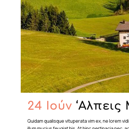
24 Ιούν
‘Aλπεις 
Quidam qualisque vituperata vim ex, ne lorem vi
illum mucius feugiat his. At hinc pertinacia nec,