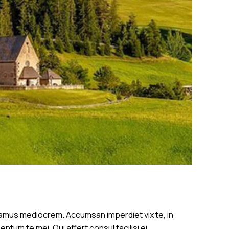
damus mediocrem. Accumsan imperdiet vix te, in
um te mei. Qui affert consul facilisi ei,