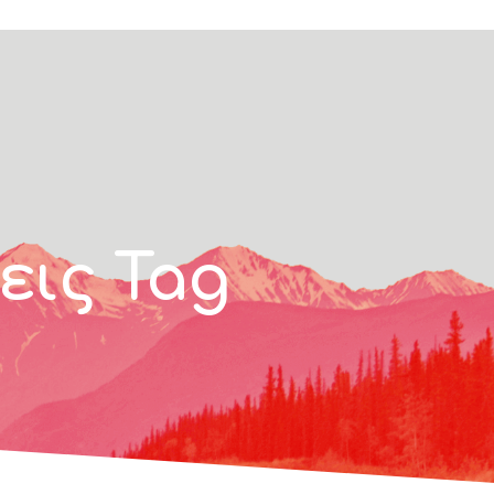
εις Tag