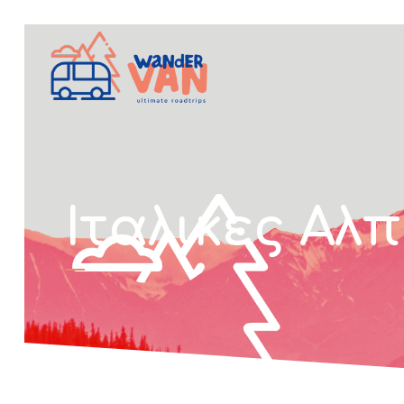
Ιταλικες Αλπ