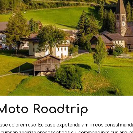
Moto Roadtrip
disse dolorem duo. Eu case expetenda vim, in eos consul man
 accumsan apeirian prodesset eos cu, commodo inimicus argument