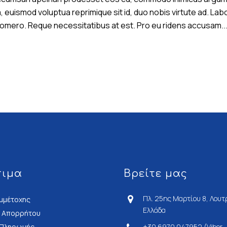
uismod voluptua reprimique sit id, duo nobis virtute ad. Labor
 homero. Reque necessitatibus at est. Pro eu ridens accusam..
σιμα
Βρείτε μας
Πλ. 25ης Μαρτίου 8, Λουτ
μμέτοχης
Ελλάδα
ή Απορρήτου
 Πληρωμής
+30 6970 047952 (Viber -