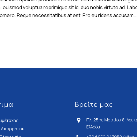
uismod voluptua reprimique sit id, duo nobis virtute ad. Labor
 homero. Reque necessitatibus at est. Pro eu ridens accusam..
σιμα
Βρείτε μας
Πλ. 25ης Μαρτίου 8, Λουτ
μμέτοχης
Ελλάδα
ή Απορρήτου
 Πληρωμής
+30 6970 047952 (Viber -