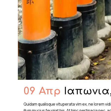
09 Απρ
Ιαπωνια,
Quidam qualisque vituperata vim ex, ne lorem vi
illum mucius feugiat his. At hinc pertinacia nec,