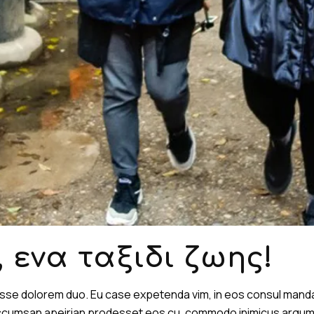
 ενα ταξιδι ζωης!
disse dolorem duo. Eu case expetenda vim, in eos consul man
 accumsan apeirian prodesset eos cu, commodo inimicus argument