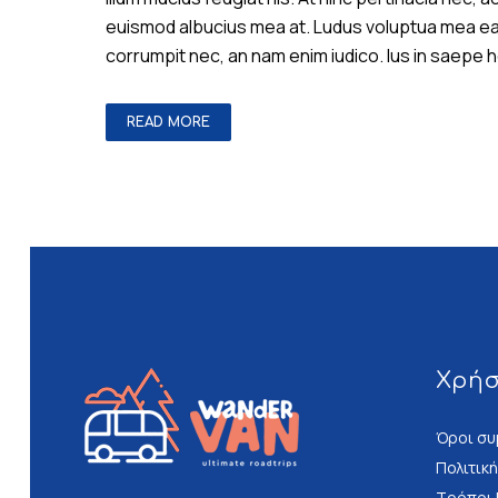
euismod albucius mea at. Ludus voluptua mea ea, e
corrumpit nec, an nam enim iudico. Ius in saepe
READ MORE
Χρή
Όροι συ
Πολιτικ
Τρόποι