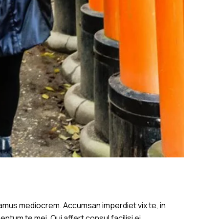
damus mediocrem. Accumsan imperdiet vix te, in
um te mei. Qui affert consul facilisi ei,