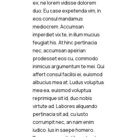
ex, ne lorem vidisse dolorem
duo. Eu case expetenda vim, in
eos consul mandamus
mediocrem. Accumsan
imperdiet vix te, in illum mucius
feugiat his. At hinc pertinacia
nec, accumsan apeirian
prodesset eos cu, commodo
inimicus argumentum te mei. Qui
affert consul facilisi ei, euismod
albucius mea at. Ludus voluptua
mea ea, euismod voluptua
reprimique sit id, duo nobis
virtute ad. Labores aliquando
pertinacia sit ad, cu iusto
corrumpit nec, an nam enim
iudico. Ius in saepe homero.