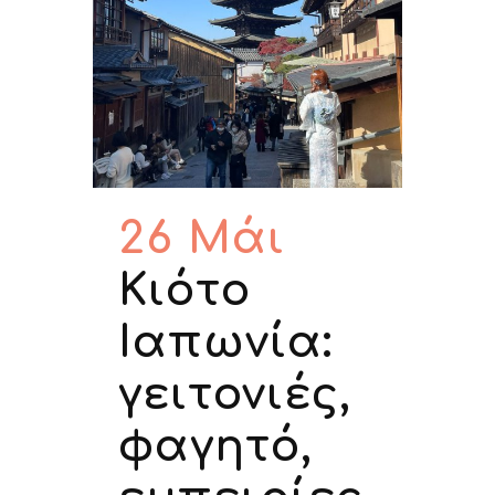
26 Μάι
Κιότο
Ιαπωνία:
γειτονιές,
φαγητό,