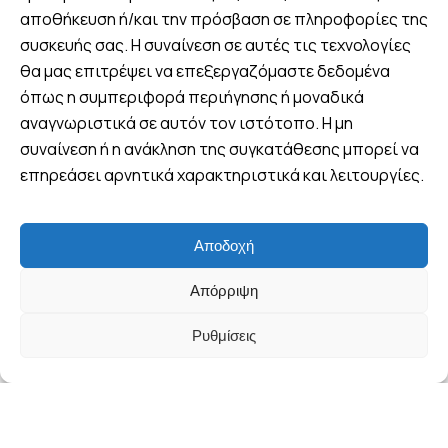
αποθήκευση ή/και την πρόσβαση σε πληροφορίες της
Βρείτε μας
συσκευής σας. Η συναίνεση σε αυτές τις τεχνολογίες
θα μας επιτρέψει να επεξεργαζόμαστε δεδομένα
Πλ. 25ης Μαρτίου 8, Λουτράκι,
Ελλάδα
όπως η συμπεριφορά περιήγησης ή μοναδικά
αναγνωριστικά σε αυτόν τον ιστότοπο. Η μη
+30 6970 047952 (Viber -
συναίνεση ή η ανάκληση της συγκατάθεσης μπορεί να
WhatsApp)
επηρεάσει αρνητικά χαρακτηριστικά και λειτουργίες.
info@wandervan.gr
Αποδοχή
Follow us
Απόρριψη
Ρυθμίσεις
© Copyright WanderVan