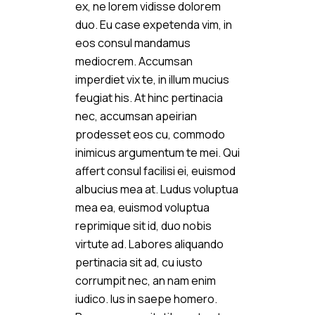
ex, ne lorem vidisse dolorem
duo. Eu case expetenda vim, in
eos consul mandamus
mediocrem. Accumsan
imperdiet vix te, in illum mucius
feugiat his. At hinc pertinacia
nec, accumsan apeirian
prodesset eos cu, commodo
inimicus argumentum te mei. Qui
affert consul facilisi ei, euismod
albucius mea at. Ludus voluptua
mea ea, euismod voluptua
reprimique sit id, duo nobis
virtute ad. Labores aliquando
pertinacia sit ad, cu iusto
corrumpit nec, an nam enim
iudico. Ius in saepe homero.