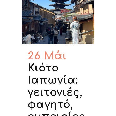
26 Μάι
Κιότο
Ιαπωνία:
γειτονιές,
φαγητό,