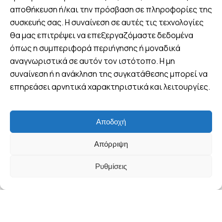
αποθήκευση ή/και την πρόσβαση σε πληροφορίες της
Βρείτε μας
συσκευής σας. Η συναίνεση σε αυτές τις τεχνολογίες
θα μας επιτρέψει να επεξεργαζόμαστε δεδομένα
Πλ. 25ης Μαρτίου 8, Λουτράκι,
Ελλάδα
όπως η συμπεριφορά περιήγησης ή μοναδικά
αναγνωριστικά σε αυτόν τον ιστότοπο. Η μη
+30 6970 047952 (Viber -
συναίνεση ή η ανάκληση της συγκατάθεσης μπορεί να
WhatsApp)
επηρεάσει αρνητικά χαρακτηριστικά και λειτουργίες.
info@wandervan.gr
Αποδοχή
Follow us
Απόρριψη
Ρυθμίσεις
© Copyright WanderVan