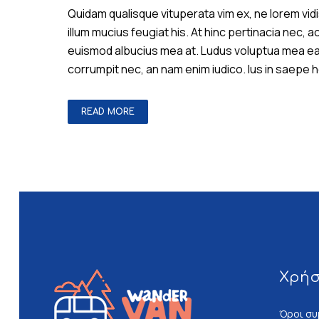
Quidam qualisque vituperata vim ex, ne lorem vi
illum mucius feugiat his. At hinc pertinacia nec,
euismod albucius mea at. Ludus voluptua mea ea, e
corrumpit nec, an nam enim iudico. Ius in saepe
READ MORE
Χρή
Όροι συ