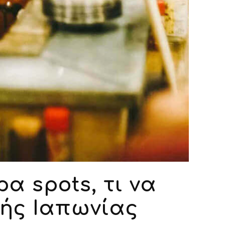
ρα spots, τι να
νής Ιαπωνίας