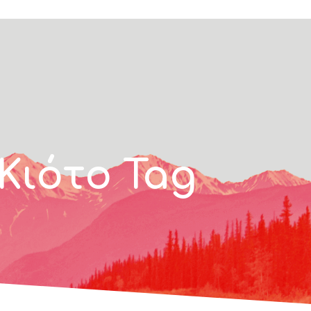
Κιότο Tag