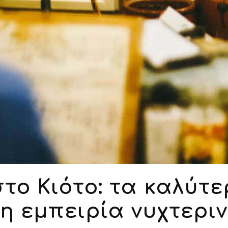
στο Κιότο: τα καλύτε
η εμπειρία νυχτερι