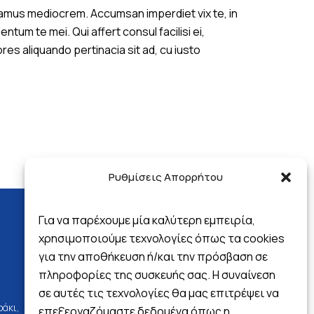
damus mediocrem. Accumsan imperdiet vix te, in
um te mei. Qui affert consul facilisi ei,
es aliquando pertinacia sit ad, cu iusto
.
Ρυθμίσεις Απορρήτου
Για να παρέχουμε μία καλύτερη εμπειρία,
χρησιμοποιούμε τεχνολογίες όπως τα cookies
για την αποθήκευση ή/και την πρόσβαση σε
Follow us
πληροφορίες της συσκευής σας. Η συναίνεση
σε αυτές τις τεχνολογίες θα μας επιτρέψει να
ράκι,
επεξεργαζόμαστε δεδομένα όπως η