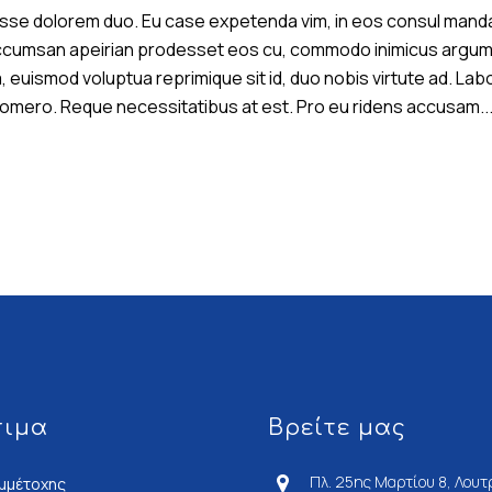
disse dolorem duo. Eu case expetenda vim, in eos consul man
 accumsan apeirian prodesset eos cu, commodo inimicus argument
uismod voluptua reprimique sit id, duo nobis virtute ad. Labor
 homero. Reque necessitatibus at est. Pro eu ridens accusam..
σιμα
Βρείτε μας
Πλ. 25ης Μαρτίου 8, Λουτ
μμέτοχης