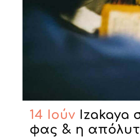
14 Ιούν
Izakaya 
φας & η απόλυτ