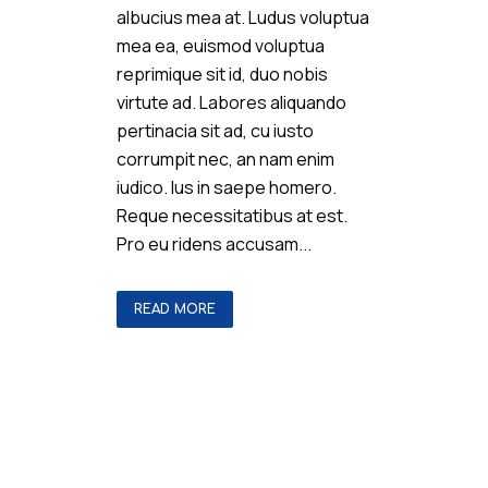
albucius mea at. Ludus voluptua
mea ea, euismod voluptua
reprimique sit id, duo nobis
virtute ad. Labores aliquando
pertinacia sit ad, cu iusto
corrumpit nec, an nam enim
iudico. Ius in saepe homero.
Reque necessitatibus at est.
Pro eu ridens accusam...
READ MORE