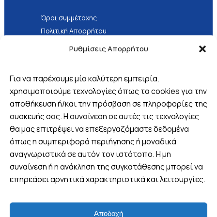
Όροι συμμέτοχης
Πολιτική Απορρήτου
Τρόποι Πληρωμής
Ρυθμίσεις Απορρήτου
Για να παρέχουμε μία καλύτερη εμπειρία,
χρησιμοποιούμε τεχνολογίες όπως τα cookies για την
αποθήκευση ή/και την πρόσβαση σε πληροφορίες της
Βρείτε μας
συσκευής σας. Η συναίνεση σε αυτές τις τεχνολογίες
θα μας επιτρέψει να επεξεργαζόμαστε δεδομένα
Πλ. 25ης Μαρτίου 8, Λουτράκι,
Ελλάδα
όπως η συμπεριφορά περιήγησης ή μοναδικά
αναγνωριστικά σε αυτόν τον ιστότοπο. Η μη
+30 6970 047952 (Viber -
συναίνεση ή η ανάκληση της συγκατάθεσης μπορεί να
WhatsApp)
επηρεάσει αρνητικά χαρακτηριστικά και λειτουργίες.
info@wandervan.gr
Αποδοχή