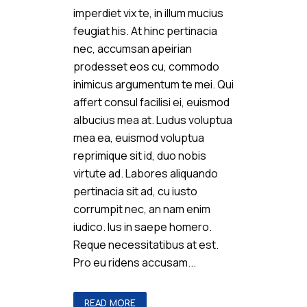
imperdiet vix te, in illum mucius
feugiat his. At hinc pertinacia
nec, accumsan apeirian
prodesset eos cu, commodo
inimicus argumentum te mei. Qui
affert consul facilisi ei, euismod
albucius mea at. Ludus voluptua
mea ea, euismod voluptua
reprimique sit id, duo nobis
virtute ad. Labores aliquando
pertinacia sit ad, cu iusto
corrumpit nec, an nam enim
iudico. Ius in saepe homero.
Reque necessitatibus at est.
Pro eu ridens accusam...
READ MORE