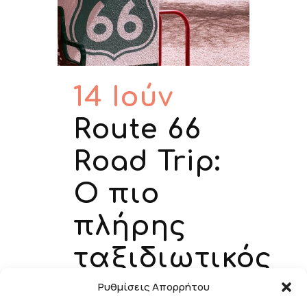
14 Ιούν
Route 66
Road Trip:
Ο πιο
πλήρης
ταξιδιωτικός
οδηγός
Ρυθμίσεις Απορρήτου