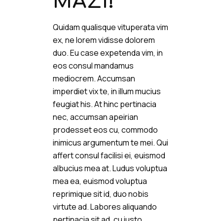
ΜΑΖΙ!
Quidam qualisque vituperata vim
ex, ne lorem vidisse dolorem
duo. Eu case expetenda vim, in
eos consul mandamus
mediocrem. Accumsan
imperdiet vix te, in illum mucius
feugiat his. At hinc pertinacia
nec, accumsan apeirian
prodesset eos cu, commodo
inimicus argumentum te mei. Qui
affert consul facilisi ei, euismod
albucius mea at. Ludus voluptua
mea ea, euismod voluptua
reprimique sit id, duo nobis
virtute ad. Labores aliquando
pertinacia sit ad, cu iusto