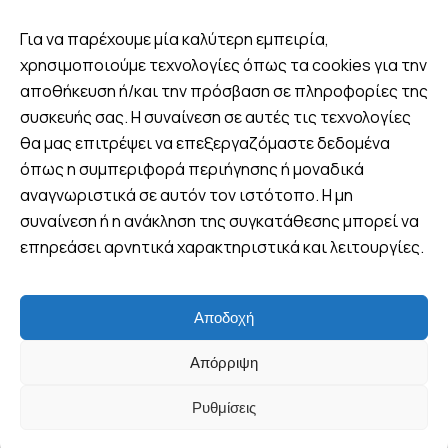
Για να παρέχουμε μία καλύτερη εμπειρία,
χρησιμοποιούμε τεχνολογίες όπως τα cookies για την
αποθήκευση ή/και την πρόσβαση σε πληροφορίες της
Βρείτε μας
συσκευής σας. Η συναίνεση σε αυτές τις τεχνολογίες
θα μας επιτρέψει να επεξεργαζόμαστε δεδομένα
Πλ. 25ης Μαρτίου 8, Λουτράκι,
Ελλάδα
όπως η συμπεριφορά περιήγησης ή μοναδικά
αναγνωριστικά σε αυτόν τον ιστότοπο. Η μη
+30 6970 047952 (Viber -
συναίνεση ή η ανάκληση της συγκατάθεσης μπορεί να
WhatsApp)
επηρεάσει αρνητικά χαρακτηριστικά και λειτουργίες.
info@wandervan.gr
Αποδοχή
Follow us
Απόρριψη
Ρυθμίσεις