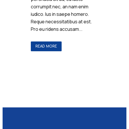
corrumpit nec, an nam enim
iudico. Ius in saepe homero.
Reque necessitatibus at est.
Pro eu ridens accusam...
READ MORE