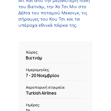
An. Και από την μεγαλύτερη πολη
του Βιετνάμ, την Χο Τσι Μιν στο
Δέλτα του ποταμού Μεκονγκ, τις
σήραγγες του Κου Τσι και τα
υπέροχα εθνικά πάρκα της.
Χώρες:
Bιετνάμ
Ημερομηνίες:
7 - 20 Νοεμβρίου
Αεροπορική εταιρεία:
Turkish Airlines
Ημέρες:
14