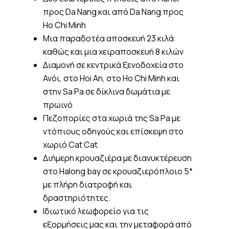
προς Da Nang και από Da Nang προς
Ho Chi Minh
Μια παραδοτέα αποσκευή 23 κιλά
καθώς και μια χειραποσκευή 8 κιλών
Διαμονή σε κεντρικά ξενοδοχεία στο
Ανόι, στο Hoi An, στο Ho Chi Minh και
στην Sa Pa σε δίκλινα δωμάτια με
πρωινό
Πεζοπορίες στα χωριά της Sa Pa με
ντόπιους οδηγούς και επίσκεψη στο
χωριό Cat Cat
Διήμερη κρουαζιέρα με διανυκτέρευση
στο Halong bay σε κρουαζιερόπλοιο 5*
με πλήρη διατροφή και
δραστηριότητες.
Ιδιωτικό λεωφορείο για τις
εξορμήσεις μας και την μεταφορά από