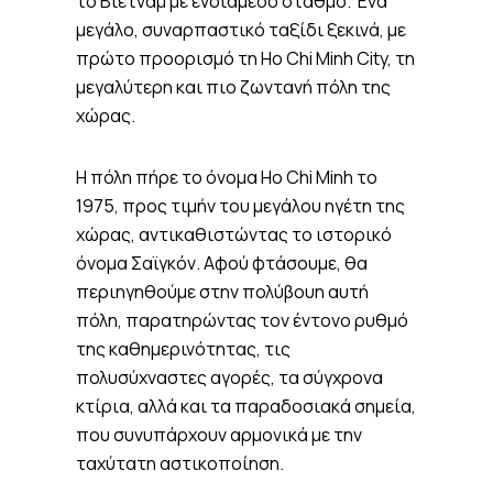
το Βιετνάμ με ενδιάμεσο σταθμό. Ένα
μεγάλο, συναρπαστικό ταξίδι ξεκινά, με
πρώτο προορισμό τη Ho Chi Minh City, τη
μεγαλύτερη και πιο ζωντανή πόλη της
χώρας.
Η πόλη πήρε το όνομα Ho Chi Minh το
1975, προς τιμήν του μεγάλου ηγέτη της
χώρας, αντικαθιστώντας το ιστορικό
όνομα Σαϊγκόν. Αφού φτάσουμε, θα
περιηγηθούμε στην πολύβουη αυτή
πόλη, παρατηρώντας τον έντονο ρυθμό
της καθημερινότητας, τις
πολυσύχναστες αγορές, τα σύγχρονα
κτίρια, αλλά και τα παραδοσιακά σημεία,
που συνυπάρχουν αρμονικά με την
ταχύτατη αστικοποίηση.