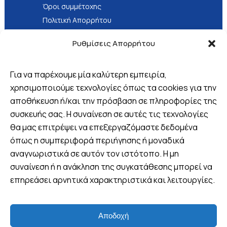
Όροι συμμέτοχης
Πολιτική Απορρήτου
Τρόποι Πληρωμής
Ρυθμίσεις Απορρήτου
Για να παρέχουμε μία καλύτερη εμπειρία,
χρησιμοποιούμε τεχνολογίες όπως τα cookies για την
Βρείτε μας
αποθήκευση ή/και την πρόσβαση σε πληροφορίες της
συσκευής σας. Η συναίνεση σε αυτές τις τεχνολογίες
Πλ. 25ης Μαρτίου 8, Λουτράκι,
θα μας επιτρέψει να επεξεργαζόμαστε δεδομένα
Ελλάδα
όπως η συμπεριφορά περιήγησης ή μοναδικά
+30 6970 047952 (Viber -
αναγνωριστικά σε αυτόν τον ιστότοπο. Η μη
WhatsApp)
συναίνεση ή η ανάκληση της συγκατάθεσης μπορεί να
info@wandervan.gr
επηρεάσει αρνητικά χαρακτηριστικά και λειτουργίες.
+302103002344
ΔΉΛΩΣΕ ΣΥΜΜΕΤΟΧΉ
Follow us
Αποδοχή