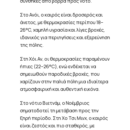
συνθήκες από βορρά προς νότο.
Στο Ανόι, ο καιρός είναι δροσερός και
άνετος, με θερμοκρασίες περίπου 18–
26°C, χαμηλή υγρασία και λίγες βροχές,
ιδανικός για περιηγήσεις και εξερεύνηση
της πόλης.
Στη Χόι Αν, οι θερμοκρασίες παραμένουν
ήπιες (22–26°C), ενώ ενδέχεται να
σημειωθούν παροδικές βροχές, που
χαρίζουν στην παλιά πόλη μια ιδιαίτερα
ατμοσφαιρική και αυθεντική εικόνα.
Στο νότιο Βιετνάμ, ο Νοέμβριος
σηματοδοτεί τη μετάβαση προς την
ξηρή περίοδο. Στη Χο Τσι Μινχ, ο καιρός
είναι ζεστός και πιο σταθερός, με