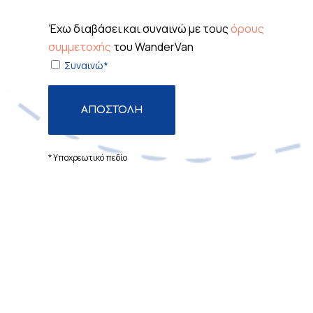
Έχω διαβάσει και συναινώ με τους
όρους
συμμετοχής
του WanderVan
Συναινώ*
* Υποχρεωτικό πεδίο